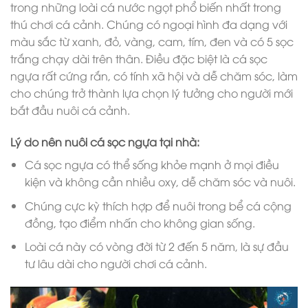
trong những loài cá nước ngọt phổ biến nhất trong
thú chơi cá cảnh. Chúng có ngoại hình đa dạng với
màu sắc từ xanh, đỏ, vàng, cam, tím, đen và có 5 sọc
trắng chạy dài trên thân. Điều đặc biệt là cá sọc
ngựa rất cứng rắn, có tính xã hội và dễ chăm sóc, làm
cho chúng trở thành lựa chọn lý tưởng cho người mới
bắt đầu nuôi cá cảnh.
Lý do nên nuôi cá sọc ngựa tại nhà:
Cá sọc ngựa có thể sống khỏe mạnh ở mọi điều
kiện và không cần nhiều oxy, dễ chăm sóc và nuôi.
Chúng cực kỳ thích hợp để nuôi trong bể cá cộng
đồng, tạo điểm nhấn cho không gian sống.
Loài cá này có vòng đời từ 2 đến 5 năm, là sự đầu
tư lâu dài cho người chơi cá cảnh.