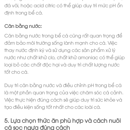
đá vôi, hoặc acid citric có thể giúp duy trì mức pH ổn
định trong bể cá.
Cân bằng nước:
Cân bằng nước trong bể cá cũng rất quan trọng để
đảm bảo môi trường sống lành mạnh cho cá. Việc
thay nước định kỳ và sử dụng các sản phẩm xử lý
nước như chất khử clo, chất khử amoniac có thể giúp
loại bỏ các chất độc hại và duy trì chất lượng nước
tốt cho cá.
Duy trì cân bằng nước và điều chỉnh pH trong bể cá
là một phần quan trọng của việc chăm sóc cá cảnh.
Việc thực hiện đúng cách sẽ giúp duy trì sức khỏe và
tạo điều kiện sống tốt nhất cho các loài cá.
5. Lựa chọn thức ăn phù hợp và cách nuôi
cá sọc ngựa đúng cách