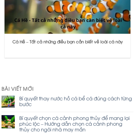
Cá Hề – Tất cả những điều bạn cần biết về loài cá này
BÀI VIẾT MỚI
Bí quyết thay nước hồ cá bể cá đúng cách từng
bước
Bí quyết chọn cá cảnh phong thủy để mang lại
phúc lộc – Hướng dẫn chọn cá cảnh phong
thủy cho ngôi nhà may mắn