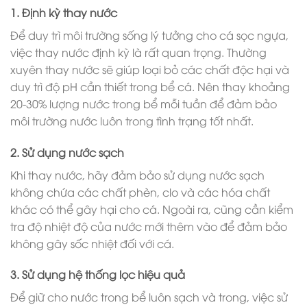
1. Định kỳ thay nước
Để duy trì môi trường sống lý tưởng cho cá sọc ngựa,
việc thay nước định kỳ là rất quan trọng. Thường
xuyên thay nước sẽ giúp loại bỏ các chất độc hại và
duy trì độ pH cần thiết trong bể cá. Nên thay khoảng
20-30% lượng nước trong bể mỗi tuần để đảm bảo
môi trường nước luôn trong tình trạng tốt nhất.
2. Sử dụng nước sạch
Khi thay nước, hãy đảm bảo sử dụng nước sạch
không chứa các chất phèn, clo và các hóa chất
khác có thể gây hại cho cá. Ngoài ra, cũng cần kiểm
tra độ nhiệt độ của nước mới thêm vào để đảm bảo
không gây sốc nhiệt đối với cá.
3. Sử dụng hệ thống lọc hiệu quả
Để giữ cho nước trong bể luôn sạch và trong, việc sử