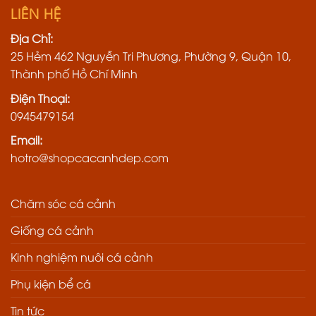
LIÊN HỆ
Địa Chỉ:
25 Hẻm 462 Nguyễn Tri Phương, Phường 9, Quận 10,
Thành phố Hồ Chí Minh
Điện Thoại:
0945479154
Email:
hotro@shopcacanhdep.com
Chăm sóc cá cảnh
Giống cá cảnh
Kinh nghiệm nuôi cá cảnh
Phụ kiện bể cá
Tin tức