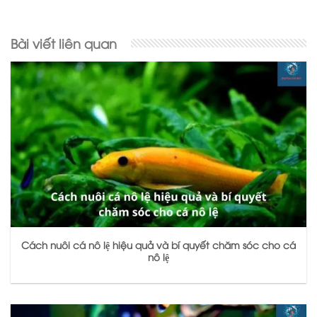
Bài viết liên quan
Cách nuôi cá nô lệ hiệu quả và bí quyết chăm sóc cho cá
nô lệ