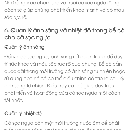
Nhớ rằng việc chăm sóc và nuôi cá sọc ngựa đúng
cách sẽ giúp chúng phát triển khỏe mạnh và có màu
sắc rực rỡ.
6. Quản lý ánh sáng và nhiệt độ trong bể cá
cho cá sọc ngựa
Quản lý ánh sáng
Đối với cá sọc ngựa, ánh sáng rất quan trọng để duy
trì sức khỏe và màu sắc rực rỡ của chúng. Bể cá cần
được đặt trong môi trường có ánh sáng tự nhiên hoặc
sử dụng đèn hồ cá có thể điều chỉnh để tạo ra chu kỳ
ánh sáng tự nhiên. Điều này có thể giúp duy trì sự
phát triển và hoạt động của cá sọc ngựa một cách
tốt nhất.
Quản lý nhiệt độ
Cá sọc ngựa cần một môi trường nước ấm để phát
triển và sinh sống. Nhiệt độ nước lý tưởng cho cá sọc