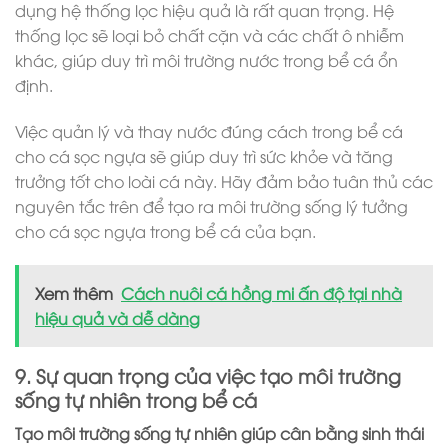
dụng hệ thống lọc hiệu quả là rất quan trọng. Hệ
thống lọc sẽ loại bỏ chất cặn và các chất ô nhiễm
khác, giúp duy trì môi trường nước trong bể cá ổn
định.
Việc quản lý và thay nước đúng cách trong bể cá
cho cá sọc ngựa sẽ giúp duy trì sức khỏe và tăng
trưởng tốt cho loài cá này. Hãy đảm bảo tuân thủ các
nguyên tắc trên để tạo ra môi trường sống lý tưởng
cho cá sọc ngựa trong bể cá của bạn.
Xem thêm
Cách nuôi cá hồng mi ấn độ tại nhà
hiệu quả và dễ dàng
9. Sự quan trọng của việc tạo môi trường
sống tự nhiên trong bể cá
Tạo môi trường sống tự nhiên giúp cân bằng sinh thái