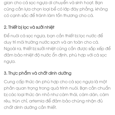
gian cho cá sọc ngựa di chuyển và sinh hoạt. Bạn
cũng cần lựa chọn loại bể có lớp đáy phẳng, không
có cạnh sắc để tránh làm tổn thương cho cá.
2. Thiết bị lọc và sưởi nhiệt
Để nuôi cá sọc ngựa, bạn cần thiết bị lọc nước để
duy trì môi trường nước sạch và an toàn cho cá.
Ngoài ra, thiết bị sưởi nhiệt cũng cần được sắp xếp để
đảm bảo nhiệt độ nước ổn định, phù hợp với cá sọc
ngựa.
3. Thực phẩm và chất dinh dưỡng
Cung cấp thức ăn phù hợp cho cá sọc ngựa là một
phần quan trọng trong quá trình nuôi. Bạn cần chuẩn
bị các loại thức ăn nhỏ như cám thái, cám dán, cám
rêu, trùn chỉ, artemia để đảm bảo chúng nhận đủ
chất dinh dưỡng cần thiết.