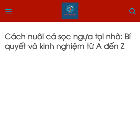
Skip
to
content
Cách nuôi cá sọc ngựa tại nhà: Bí
quyết và kinh nghiệm từ A đến Z